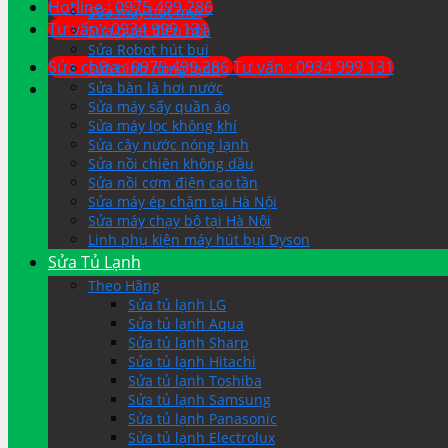
Hotline : 0975 499 286
Sửa máy hút mùi
Tư vấn : 0934 999 131
Sửa quạt điều hòa
Sửa Robot hút bụi
Sửa chữa : 0975 499 286
Tư vấn : 0934 999 131
Sửa bình nóng lạnh
Sửa bàn là hơi nước
Sửa máy sấy quần áo
Sửa máy lọc không khí
Sửa cây nước nóng lạnh
Sửa nồi chiên không dầu
Sửa nồi cơm điện cao tần
Sửa máy ép chậm tại Hà Nội
Sửa máy chạy bộ tại Hà Nội
Linh phụ kiện máy hút bụi Dyson
Sửa Tủ Lạnh
Theo Hãng
Sửa tủ lạnh LG
Sửa tủ lạnh Aqua
Sửa tủ lạnh Sharp
Sửa tủ lạnh Hitachi
Sửa tủ lạnh Toshiba
Sửa tủ lạnh Samsung
Sửa tủ lạnh Panasonic
Sửa tủ lạnh Electrolux