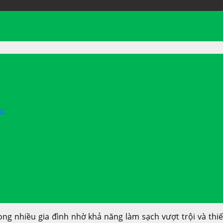
 nguồn, sạc không vào điện l
úc
rong nhiều gia đình nhờ khả năng làm sạch vượt trội và thi