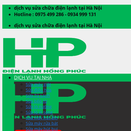
Skip
dịch vụ sửa chữa điện lạnh tại Hà Nội
to
Hotline : 0975 499 286 - 0934 999 131
content
dịch vụ sửa chữa điện lạnh tại Hà Nội
DỊCH VỤ TẠI NHÀ
Sửa máy giặt
Sửa điều hòa
Sửa Tủ Lạnh
Sửa bếp từ
Sửa lò nướng
Sửa lò vi sóng
Sửa máy hút ẩm
Sửa máy rửa bát
Sửa máy hút bụi