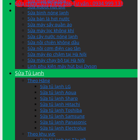
Sửa quạt điều hòa
Sửa chữa : 0975 499 286
Tư vấn : 0934 999 131
Sửa Robot hút bụi
Sửa bình nóng lạnh
Sửa bàn là hơi nước
Sửa máy sấy quần áo
Sửa máy lọc không khí
Sửa cây nước nóng lạnh
Sửa nồi chiên không dầu
Sửa nồi cơm điện cao tần
Sửa máy ép chậm tại Hà Nội
Sửa máy chạy bộ tại Hà Nội
Linh phụ kiện máy hút bụi Dyson
Sửa Tủ Lạnh
Theo Hãng
Sửa tủ lạnh LG
Sửa tủ lạnh Aqua
Sửa tủ lạnh Sharp
Sửa tủ lạnh Hitachi
Sửa tủ lạnh Toshiba
Sửa tủ lạnh Samsung
Sửa tủ lạnh Panasonic
Sửa tủ lạnh Electrolux
Theo khu vực
Sửa tủ lạnh tại Tây Hồ