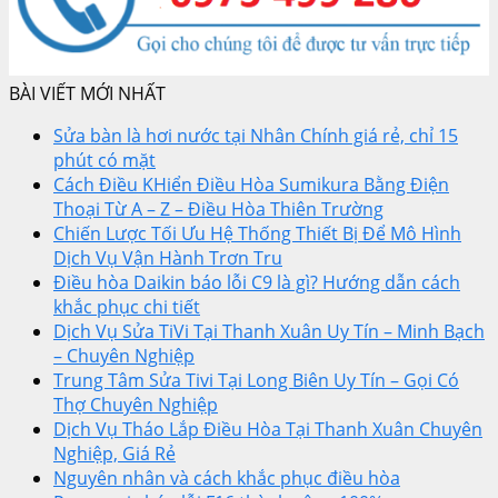
BÀI VIẾT MỚI NHẤT
Sửa bàn là hơi nước tại Nhân Chính giá rẻ, chỉ 15
phút có mặt
Cách Điều KHiển Điều Hòa Sumikura Bằng Điện
Thoại Từ A – Z – Điều Hòa Thiên Trường
Chiến Lược Tối Ưu Hệ Thống Thiết Bị Để Mô Hình
Dịch Vụ Vận Hành Trơn Tru
Điều hòa Daikin báo lỗi C9 là gì? Hướng dẫn cách
khắc phục chi tiết
Dịch Vụ Sửa TiVi Tại Thanh Xuân Uy Tín – Minh Bạch
– Chuyên Nghiệp
Trung Tâm Sửa Tivi Tại Long Biên Uy Tín – Gọi Có
Thợ Chuyên Nghiệp
Dịch Vụ Tháo Lắp Điều Hòa Tại Thanh Xuân Chuyên
Nghiệp, Giá Rẻ
Nguyên nhân và cách khắc phục điều hòa