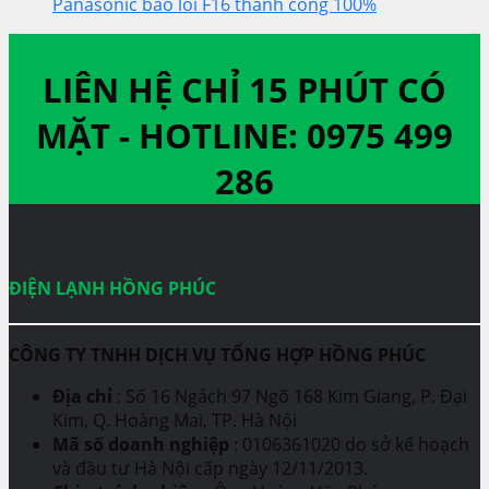
Panasonic báo lỗi F16 thành công 100%
LIÊN HỆ CHỈ 15 PHÚT CÓ
MẶT -
HOTLINE: 0975 499
286
ĐIỆN LẠNH HỒNG PHÚC
CÔNG TY TNHH DỊCH VỤ TỔNG HỢP HỒNG PHÚC
Địa chỉ
: Số 16 Ngách 97 Ngõ 168 Kim Giang, P. Đại
Kim, Q. Hoàng Mai, TP. Hà Nội
Mã số doanh nghiệp
: 0106361020 do sở kế hoạch
và đầu tư Hà Nội cấp ngày 12/11/2013.