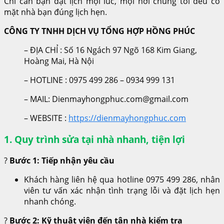
Chỉ cần bạn đặt lịch mọi lúc, mọi nơi chúng tôi đều có
mặt nhà bạn đúng lịch hẹn.
CÔNG TY TNHH DỊCH VỤ TỔNG HỢP HỒNG PHÚC
– ĐỊA CHỈ : Số 16 Ngách 97 Ngõ 168 Kim Giang,
Hoàng Mai, Hà Nội
– HOTLINE : 0975 499 286 – 0934 999 131
– MAIL: Dienmayhongphuc.com@gmail.com
– WEBSITE :
https://dienmayhongphuc.com
1. Quy trình sửa tại nhà nhanh, tiện lợi
?
Bước 1: Tiếp nhận yêu cầu
Khách hàng liên hệ qua hotline 0975 499 286, nhân
viên tư vấn xác nhận tình trạng lỗi và đặt lịch hẹn
nhanh chóng.
?
Bước 2: Kỹ thuật viên đến tận nhà kiểm tra