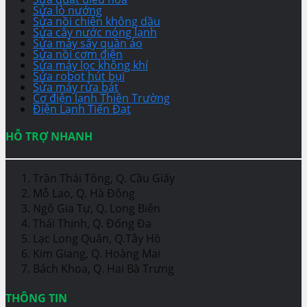
Sửa lò nướng
Sửa nồi chiên không dầu
Sửa cây nước nóng lạnh
Sửa máy sấy quần áo
Sửa nồi cơm điện
Sửa máy lọc không khí
Sửa robot hút bụi
Sửa máy rửa bát
Cơ điện lạnh Thiên Trường
Điện Lạnh Tiến Đạt
HỖ TRỢ NHANH
Trần Thái Tông, Q. Cầu Giấy
Mỗ Lao, Q. Hà Đông
Ngô Gia Tự, Q. Long Biên
Thái Thịnh, Q. Đống Đa
Lạc Long Quân, Q.Tây Hồ
Kim Giang, Q. Hoàng Mai
Bách Khoa, Q. Hai Bà Trưng
THÔNG TIN