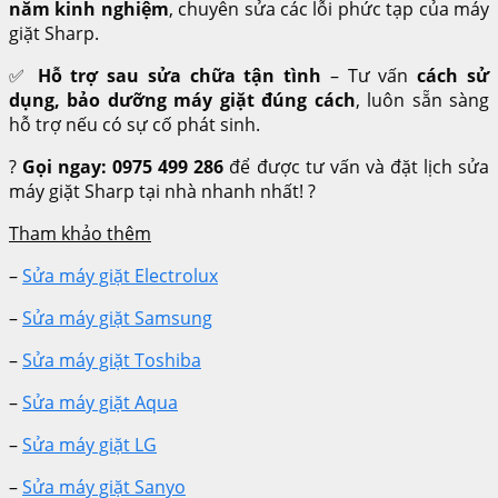
năm kinh nghiệm
, chuyên sửa các lỗi phức tạp của máy
giặt Sharp.
✅
Hỗ trợ sau sửa chữa tận tình
– Tư vấn
cách sử
dụng, bảo dưỡng máy giặt đúng cách
, luôn sẵn sàng
hỗ trợ nếu có sự cố phát sinh.
?
Gọi ngay: 0975 499 286
để được tư vấn và đặt lịch sửa
máy giặt Sharp tại nhà nhanh nhất! ?
Tham khảo thêm
–
Sửa máy giặt Electrolux
–
Sửa máy giặt Samsung
–
Sửa máy giặt Toshiba
–
Sửa máy giặt Aqua
–
Sửa máy giặt LG
–
Sửa máy giặt Sanyo