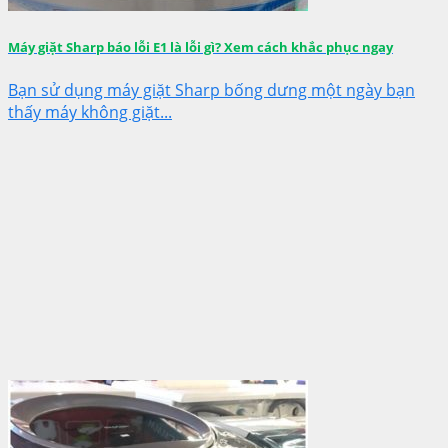
Máy giặt Sharp báo lỗi E1 là lỗi gì? Xem cách khắc phục ngay
Bạn sử dụng máy giặt Sharp bống dưng một ngày bạn
thấy máy không giặt...