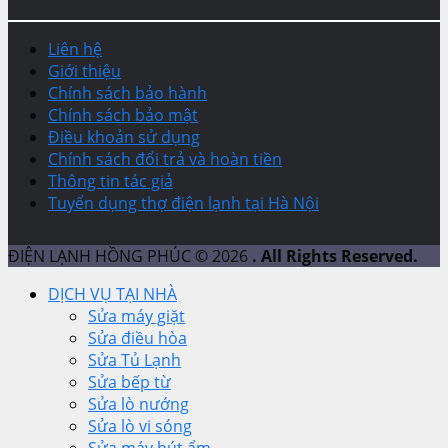
Liên hệ
Giới thiệu
Chính sách bảo hành
Chính sách bảo mật
Điều khoản sử dụng
Chính sách đổi trả và hoàn tiền
Thông tin tác giả
Tuyển dụng thợ điện lạnh tại Hà Nội
ĐIỆN LẠNH HỒNG PHÚC © 2026
. All Rights Reserved.
DỊCH VỤ TẠI NHÀ
Sửa máy giặt
Sửa điều hòa
Sửa Tủ Lạnh
Sửa bếp từ
Sửa lò nướng
Sửa lò vi sóng
Sửa máy hút ẩm