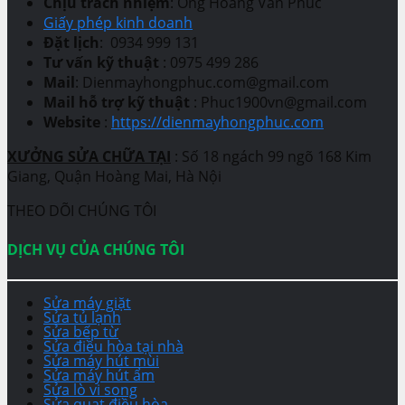
Chịu trách nhiệm
: Ông Hoàng Văn Phúc
Giấy phép kinh doanh
Đặt lịch
: 0934 999 131
Tư vấn kỹ thuật
: 0975 499 286
Mail
: Dienmayhongphuc.com@gmail.com
Mail hỗ trợ kỹ thuật
: Phuc1900vn@gmail.com
Website
:
https://dienmayhongphuc.com
XƯỞNG SỬA CHỮA TẠI
: Số 18 ngách 99 ngõ 168 Kim
Giang, Quận Hoàng Mai, Hà Nội
THEO DÕI CHÚNG TÔI
DỊCH VỤ CỦA CHÚNG TÔI
Sửa máy giặt
Sửa tủ lạnh
Sửa bếp từ
Sửa điều hòa tại nhà
Sửa máy hút mùi
Sửa máy hút ẩm
Sửa lò vi song
Sửa quạt điều hòa