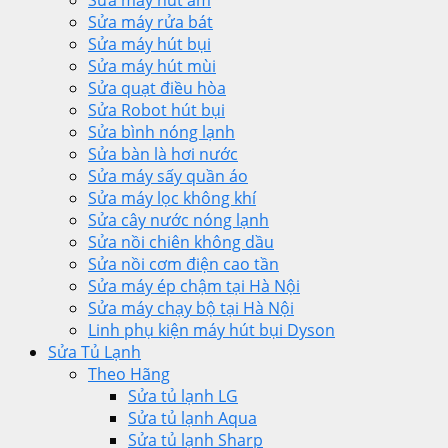
Sửa máy rửa bát
Sửa máy hút bụi
Sửa máy hút mùi
Sửa quạt điều hòa
Sửa Robot hút bụi
Sửa bình nóng lạnh
Sửa bàn là hơi nước
Sửa máy sấy quần áo
Sửa máy lọc không khí
Sửa cây nước nóng lạnh
Sửa nồi chiên không dầu
Sửa nồi cơm điện cao tần
Sửa máy ép chậm tại Hà Nội
Sửa máy chạy bộ tại Hà Nội
Linh phụ kiện máy hút bụi Dyson
Sửa Tủ Lạnh
Theo Hãng
Sửa tủ lạnh LG
Sửa tủ lạnh Aqua
Sửa tủ lạnh Sharp