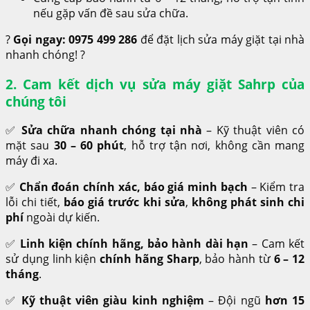
nếu gặp vấn đề sau sửa chữa.
?
Gọi ngay: 0975 499 286
để đặt lịch sửa máy giặt tại nhà
nhanh chóng! ?
2. Cam kết dịch vụ sửa máy giặt Sahrp của
chúng tôi
✅
Sửa chữa nhanh chóng tại nhà
– Kỹ thuật viên có
mặt sau
30 – 60 phút
, hỗ trợ tận nơi, không cần mang
máy đi xa.
✅
Chẩn đoán chính xác, báo giá minh bạch
– Kiểm tra
lỗi chi tiết,
báo giá trước khi sửa
,
không phát sinh chi
phí
ngoài dự kiến.
✅
Linh kiện chính hãng, bảo hành dài hạn
– Cam kết
sử dụng linh kiện
chính hãng Sharp
, bảo hành từ
6 – 12
tháng
.
✅
Kỹ thuật viên giàu kinh nghiệm
– Đội ngũ
hơn 15