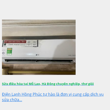
Sửa điều hòa tại Mỗ Lao, Hà Đông chuyên nghiệp, thợ giỏi
Điện Lạnh Hồng Phúc tự hào là đơn vị cung cấp dịch vụ
sửa chữa...