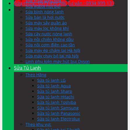
Sửa quạt điều hòa
Sửa chữa : 0975 499 286
Tư vấn : 0934 999 131
Sửa Robot hút bụi
Sửa bình nóng lạnh
Sửa bàn là hơi nước
Sửa máy sấy quần áo
Sửa máy lọc không khí
Sửa cây nước nóng lạnh
Sửa nồi chiên không dầu
Sửa nồi cơm điện cao tần
Sửa máy ép chậm tại Hà Nội
Sửa máy chạy bộ tại Hà Nội
Linh phụ kiện máy hút bụi Dyson
Sửa Tủ Lạnh
Theo Hãng
Sửa tủ lạnh LG
Sửa tủ lạnh Aqua
Sửa tủ lạnh Sharp
Sửa tủ lạnh Hitachi
Sửa tủ lạnh Toshiba
Sửa tủ lạnh Samsung
Sửa tủ lạnh Panasonic
Sửa tủ lạnh Electrolux
Theo khu vực
Sửa tủ lạnh tại Tây Hồ