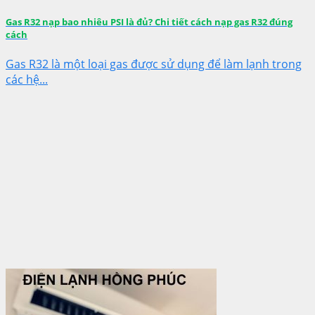
Gas R32 nạp bao nhiêu PSI là đủ? Chi tiết cách nạp gas R32 đúng
cách
Gas R32 là một loại gas được sử dụng để làm lạnh trong
các hệ...