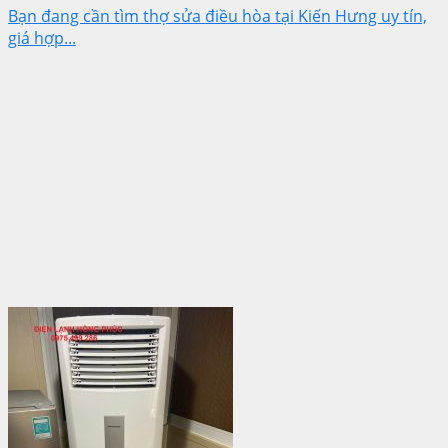
Bạn đang cần tìm thợ sửa điều hòa tại Kiến Hưng uy tín,
giá hợp...