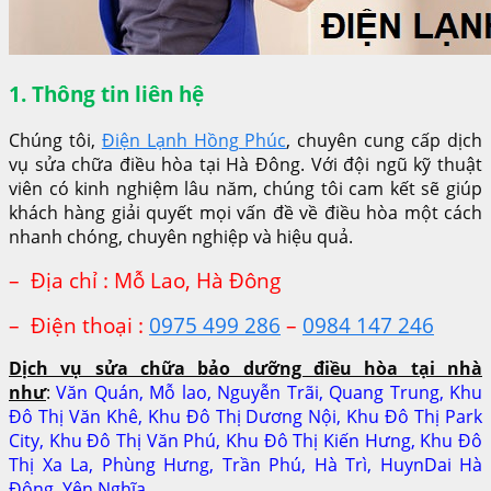
1. Thông tin liên hệ
Chúng tôi,
Điện Lạnh Hồng Phúc
, chuyên cung cấp dịch
vụ sửa chữa điều hòa tại Hà Đông. Với đội ngũ kỹ thuật
viên có kinh nghiệm lâu năm, chúng tôi cam kết sẽ giúp
khách hàng giải quyết mọi vấn đề về điều hòa một cách
nhanh chóng, chuyên nghiệp và hiệu quả.
– Địa chỉ : Mỗ Lao, Hà Đông
– Điện thoại :
0975 499 286
–
0984 147 246
Dịch vụ sửa chữa bảo dưỡng điều hòa tại nhà
như
:
Văn Quán, Mỗ lao, Nguyễn Trãi, Quang Trung, Khu
Đô Thị Văn Khê, Khu Đô Thị Dương Nội, Khu Đô Thị Park
City, Khu Đô Thị Văn Phú, Khu Đô Thị Kiến Hưng, Khu Đô
Thị Xa La, Phùng Hưng, Trần Phú, Hà Trì, HuynDai Hà
Đông, Yên Nghĩa ….