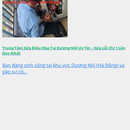
Trung Tâm Sửa Điều Hòa Tại Dương Nội Uy Tín – Sửa Lỗi Chỉ 1 Lần
Duy Nhất
Bạn đang sinh sống tại khu vực Dương Nội (Hà Đông) và
gặp sự cố...