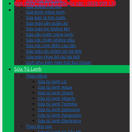
Sửa quạt điều hòa
Sửa chữa : 0975 499 286
Tư vấn : 0934 999 131
Sửa Robot hút bụi
Sửa bình nóng lạnh
Sửa bàn là hơi nước
Sửa máy sấy quần áo
Sửa máy lọc không khí
Sửa cây nước nóng lạnh
Sửa nồi chiên không dầu
Sửa nồi cơm điện cao tần
Sửa máy ép chậm tại Hà Nội
Sửa máy chạy bộ tại Hà Nội
Linh phụ kiện máy hút bụi Dyson
Sửa Tủ Lạnh
Theo Hãng
Sửa tủ lạnh LG
Sửa tủ lạnh Aqua
Sửa tủ lạnh Sharp
Sửa tủ lạnh Hitachi
Sửa tủ lạnh Toshiba
Sửa tủ lạnh Samsung
Sửa tủ lạnh Panasonic
Sửa tủ lạnh Electrolux
Theo khu vực
Sửa tủ lạnh tại Tây Hồ