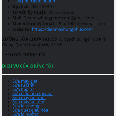
Giấy phép kinh doanh
Đặt lịch
: 0934 999 131
Tư vấn kỹ thuật
: 0975 499 286
Mail
: Dienmayhongphuc.com@gmail.com
Mail hỗ trợ kỹ thuật
: Phuc1900vn@gmail.com
Website
:
https://dienmayhongphuc.com
XƯỞNG SỬA CHỮA TẠI
: Số 18 ngách 99 ngõ 168 Kim
Giang, Quận Hoàng Mai, Hà Nội
THEO DÕI CHÚNG TÔI
DỊCH VỤ CỦA CHÚNG TÔI
Sửa máy giặt
Sửa tủ lạnh
Sửa bếp từ
Sửa điều hòa tại nhà
Sửa máy hút mùi
Sửa máy hút ẩm
Sửa lò vi song
Sửa quạt điều hòa
Sửa lò nướng