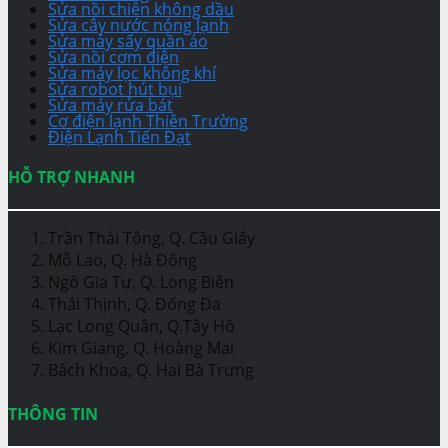
Sửa nồi chiên không dầu
Sửa cây nước nóng lạnh
Sửa máy sấy quần áo
Sửa nồi cơm điện
Sửa máy lọc không khí
Sửa robot hút bụi
Sửa máy rửa bát
Cơ điện lạnh Thiên Trường
Điện Lạnh Tiến Đạt
HỖ TRỢ NHANH
Trần Thái Tông, Q. Cầu Giấy
Mỗ Lao, Q. Hà Đông
Ngô Gia Tự, Q. Long Biên
Thái Thịnh, Q. Đống Đa
Lạc Long Quân, Q.Tây Hồ
Kim Giang, Q. Hoàng Mai
Bách Khoa, Q. Hai Bà Trưng
THÔNG TIN