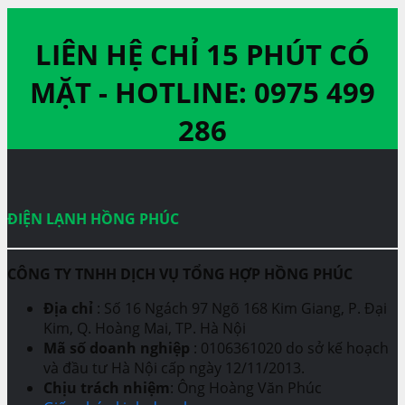
LIÊN HỆ CHỈ 15 PHÚT CÓ
MẶT -
HOTLINE: 0975 499
286
ĐIỆN LẠNH HỒNG PHÚC
CÔNG TY TNHH DỊCH VỤ TỔNG HỢP HỒNG PHÚC
Địa chỉ
: Số 16 Ngách 97 Ngõ 168 Kim Giang, P. Đại
Kim, Q. Hoàng Mai, TP. Hà Nội
Mã số doanh nghiệp
: 0106361020 do sở kế hoạch
và đầu tư Hà Nội cấp ngày 12/11/2013.
Chịu trách nhiệm
: Ông Hoàng Văn Phúc