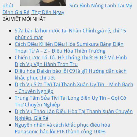
phút
Sửa Bình Nóng Lạnh Tại Mỹ
Đình Giá Rẻ, Thợ Đến Ngay
BÀI VIẾT MỚI NHẤT
Sửa bàn là hơi nước tại Nhân Chính giá rẻ, chỉ 15
phút có mặt
Cách Điều KHiển Điều Hòa Sumikura Bằng Điện
Thoại Từ A – Z – Điều Hòa Thiên Trường
Chiến Lược Tối Ưu Hệ Thống Thiết Bị Để Mô Hình
Dịch Vụ Vận Hành Trơn Tru
Điều hòa Daikin báo lỗi C9 là gì? Hướng dẫn cách
khắc phục chi tiết
Dịch Vụ Sửa TiVi Tại Thanh Xuân Uy Tín – Minh Bạch
– Chuyên Nghiệp
Trung Tâm Sửa Tivi Tại Long Biên Uy Tín – Gọi Có
Thợ Chuyên Nghiệp
Dịch Vụ Tháo Lắp Điều Hòa Tại Thanh Xuân Chuyên
Nghiệp, Giá Rẻ
Nguyên nhân và cách khắc phục điều hòa
Panasonic báo lỗi F16 thành công 100%