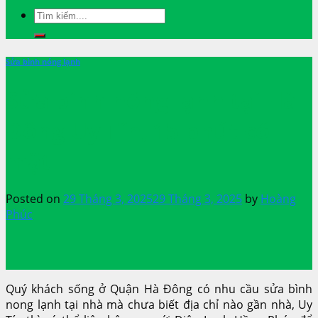
Sửa bình nóng lạnh
Sửa bình nóng lạnh tại Hà
Đông Uy Tín, 15 phút có
mặt
Posted on
29 Tháng 3, 2025
29 Tháng 3, 2025
by
Hoàng
Phúc
Quý khách sống ở Quận Hà Đông có nhu cầu sửa bình
nong lạnh tại nhà mà chưa biết địa chỉ nào gần nhà, Uy