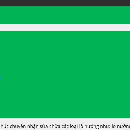
i Tây Hồ Thợ Giỏi Đến Ngay,
c
úc chuyên nhận sửa chữa các loại lò nướng như: lò nướng