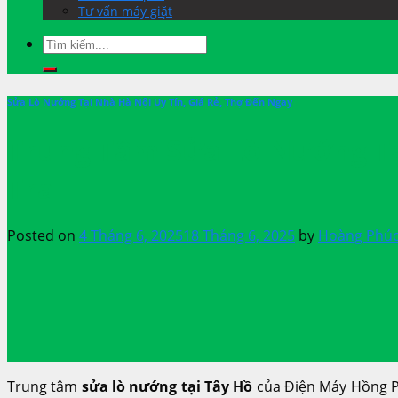
Tư vấn máy giặt
Sửa Lò Nướng Tại Nhà Hà Nội Uy Tín, Giá Rẻ, Thợ Đến Ngay
Trung Tâm Sửa Lò Nướng Tạ
Tra
Posted on
4 Tháng 6, 2025
18 Tháng 6, 2025
by
Hoàng Phú
Trung tâm
sửa lò nướng tại Tây Hồ
của Điện Máy Hồng Ph