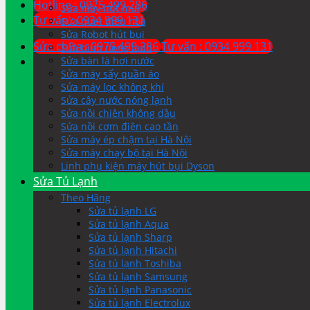
Hotline : 0975 499 286
Sửa máy hút mùi
Tư vấn : 0934 999 131
Sửa quạt điều hòa
Sửa Robot hút bụi
Sửa chữa : 0975 499 286
Tư vấn : 0934 999 131
Sửa bình nóng lạnh
Sửa bàn là hơi nước
Sửa máy sấy quần áo
Sửa máy lọc không khí
Sửa cây nước nóng lạnh
Sửa nồi chiên không dầu
Sửa nồi cơm điện cao tần
Sửa máy ép chậm tại Hà Nội
Sửa máy chạy bộ tại Hà Nội
Linh phụ kiện máy hút bụi Dyson
Sửa Tủ Lạnh
Theo Hãng
Sửa tủ lạnh LG
Sửa tủ lạnh Aqua
Sửa tủ lạnh Sharp
Sửa tủ lạnh Hitachi
Sửa tủ lạnh Toshiba
Sửa tủ lạnh Samsung
Sửa tủ lạnh Panasonic
Sửa tủ lạnh Electrolux