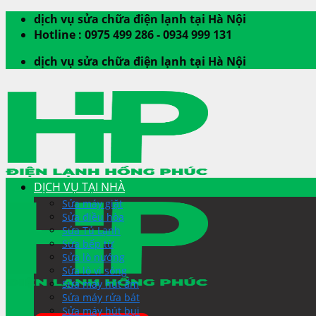
Skip
dịch vụ sửa chữa điện lạnh tại Hà Nội
to
Hotline : 0975 499 286 - 0934 999 131
content
dịch vụ sửa chữa điện lạnh tại Hà Nội
DỊCH VỤ TẠI NHÀ
Sửa máy giặt
Sửa điều hòa
Sửa Tủ Lạnh
Sửa bếp từ
Sửa lò nướng
Sửa lò vi sóng
Sửa máy hút ẩm
Sửa máy rửa bát
Sửa máy hút bụi