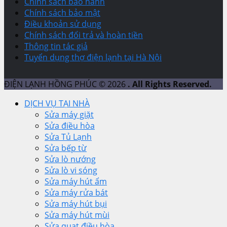
Chính sách bảo hành
Chính sách bảo mật
Điều khoản sử dụng
Chính sách đổi trả và hoàn tiền
Thông tin tác giả
Tuyển dụng thợ điện lạnh tại Hà Nội
ĐIỆN LẠNH HỒNG PHÚC © 2026
. All Rights Reserved.
DỊCH VỤ TẠI NHÀ
Sửa máy giặt
Sửa điều hòa
Sửa Tủ Lạnh
Sửa bếp từ
Sửa lò nướng
Sửa lò vi sóng
Sửa máy hút ẩm
Sửa máy rửa bát
Sửa máy hút bụi
Sửa máy hút mùi
Sửa quạt điều hòa