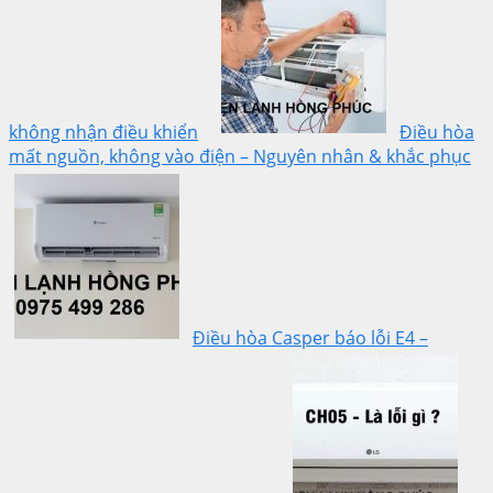
không nhận điều khiển
Điều hòa
mất nguồn, không vào điện – Nguyên nhân & khắc phục
Điều hòa Casper báo lỗi E4 –