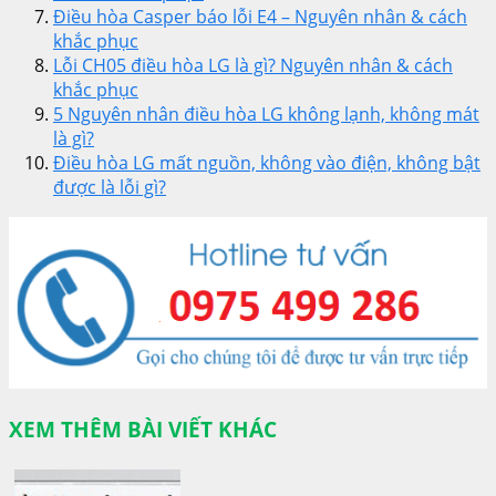
Điều hòa Casper báo lỗi E4 – Nguyên nhân & cách
khắc phục
Lỗi CH05 điều hòa LG là gì? Nguyên nhân & cách
khắc phục
5 Nguyên nhân điều hòa LG không lạnh, không mát
là gì?
Điều hòa LG mất nguồn, không vào điện, không bật
được là lỗi gì?
XEM THÊM BÀI VIẾT KHÁC