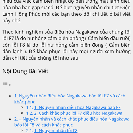
hiệu của việc cảm biến nhiệt độ bên trong mặt lạnh điều
hòa nhà bạn gặp sự cố. Để biết nguyên nhân chi tiết Điện
Lạnh Hồng Phúc mời các bạn theo dõi chi tiết ở bài viết
này nhé.
Theo kinh nghiệm sửa điều hòa Nagakawa của chúng tôi
lỗi F7 là do hư hỏng cảm biến phòng ( Cảm biến đầu ruồi)
còn lỗi F8 là do lỗi hư hỏng cảm biến đông ( Cảm biến
dàn lạnh ). Để khắc phục lỗi này mọi người xem hướng
dẫn chi tiết của chúng tôi như sau.
Nội Dung Bài Viết
Nguyên nhân điều hòa Nagakawa báo lỗi F7 và cách
khắc phục
1. Nguyên nhân điều hòa Nagakawa báo F7
2. Cách khắc phục lỗi F7 điều hòa Nagakawa
– Nguyên nhân và cách khắc phục điều hòa Nagakawa
báo lỗi F8 và cách khắc phục
1. Nguyên nhân lỗi F8