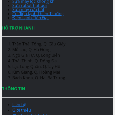
Sửa máy lọc không khí
Sửa robot hút bụi
Sửa máy rửa bát
Cơ điện lạnh Thiên Trường
Điện Lạnh Tiến Đạt
HỖ TRỢ NHANH
Trần Thái Tông, Q. Cầu Giấy
Mỗ Lao, Q. Hà Đông
Ngô Gia Tự, Q. Long Biên
Thái Thịnh, Q. Đống Đa
Lạc Long Quân, Q.Tây Hồ
Kim Giang, Q. Hoàng Mai
Bách Khoa, Q. Hai Bà Trưng
THÔNG TIN
Liên hệ
Giới thiệu