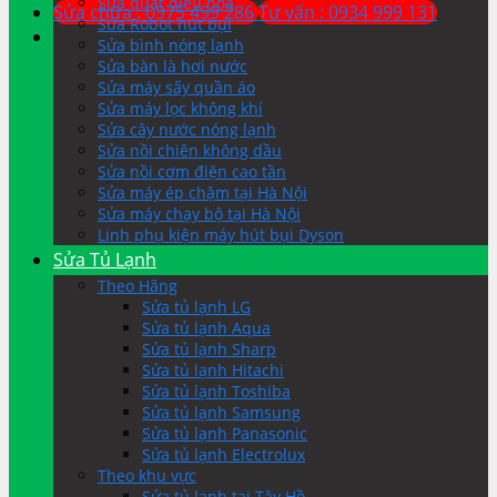
Sửa quạt điều hòa
Sửa chữa : 0975 499 286
Tư vấn : 0934 999 131
Sửa Robot hút bụi
Sửa bình nóng lạnh
Sửa bàn là hơi nước
Sửa máy sấy quần áo
Sửa máy lọc không khí
Sửa cây nước nóng lạnh
Sửa nồi chiên không dầu
Sửa nồi cơm điện cao tần
Sửa máy ép chậm tại Hà Nội
Sửa máy chạy bộ tại Hà Nội
Linh phụ kiện máy hút bụi Dyson
Sửa Tủ Lạnh
Theo Hãng
Sửa tủ lạnh LG
Sửa tủ lạnh Aqua
Sửa tủ lạnh Sharp
Sửa tủ lạnh Hitachi
Sửa tủ lạnh Toshiba
Sửa tủ lạnh Samsung
Sửa tủ lạnh Panasonic
Sửa tủ lạnh Electrolux
Theo khu vực
Sửa tủ lạnh tại Tây Hồ