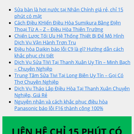
Sửa bàn là hơi nước tại Nhân Chính giá rẻ, chỉ 15
phút có mặt
Cách Điều KHiển Điều Hòa Sumikura Bằng Điện
Thoại Từ A – Z – Điều Hòa Thiên Trường
Chiến Lược Tối Ưu Hệ Thống Thiết Bị Để Mô Hình
Dịch Vụ Vận Hành Trơn Tru
Điều hòa Daikin báo lỗi C9 là gì? Hướng dẫn cách
khắc phục chi tiết
Dịch Vụ Sửa TiVi Tại Thanh Xuân Uy Tín – Minh Bạch
– Chuyên Nghiệp
Trung Tâm Sửa Tivi Tại Long Biên Uy Tín – Gọi Có
Thợ Chuyên Nghiệp
Dịch Vụ Tháo Lắp Điều Hòa Tại Thanh Xuân Chuyên
Nghiệp, Giá Rẻ
Nguyên nhân và cách khắc phục điều hòa
Panasonic báo lỗi F16 thành công 100%
LIÊN HỆ CHỈ 15 PHÚT CÓ