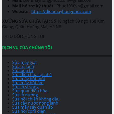
Mail
: Dienmayhongphuc.com@gmail.com
Mail hỗ trợ kỹ thuật
: Phuc1900vn@gmail.com
Website
:
https://dienmayhongphuc.com
XƯỞNG SỬA CHỮA TẠI
: Số 18 ngách 99 ngõ 168 Kim
Giang, Quận Hoàng Mai, Hà Nội
THEO DÕI CHÚNG TÔI
DỊCH VỤ CỦA CHÚNG TÔI
Sửa máy giặt
Sửa tủ lạnh
Sửa bếp từ
Sửa điều hòa tại nhà
Sửa máy hút mùi
Sửa máy hút ẩm
Sửa lò vi song
Sửa quạt điều hòa
Sửa lò nướng
Sửa nồi chiên không dầu
Sửa cây nước nóng lạnh
Sửa máy sấy quần áo
Sửa nồi cơm điện