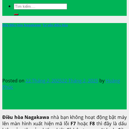
Sửa điều hòa Nagakawa
,
Tư vấn điều hòa
Điều hòa Nagakawa báo lỗi
F7, F8 – Nguyên nhân &
cách khắc phục
Posted on
22 Tháng 2, 2025
22 Tháng 2, 2025
by
Hoàng
Phúc
Điều hòa Nagakawa
nhà bạn không hoạt động bật máy
lên màn hình xuất hiện mã lỗi
F7
hoặc
F8
thì đây là dấu