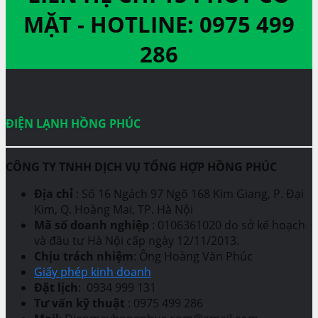
MẶT -
HOTLINE: 0975 499
286
ĐIỆN LẠNH HỒNG PHÚC
CÔNG TY TNHH DỊCH VỤ TỔNG HỢP HỒNG PHÚC
Địa chỉ
: Số 16 Ngách 97 Ngõ 168 Kim Giang, P. Đại
Kim, Q. Hoàng Mai, TP. Hà Nội
Mã số doanh nghiệp
: 0106361020 do sở kế hoạch
và đầu tư Hà Nội cấp ngày 12/11/2013.
Chịu trách nhiệm
: Ông Hoàng Văn Phúc
Giấy phép kinh doanh
Đặt lịch
: 0934 999 131
Tư vấn kỹ thuật
: 0975 499 286