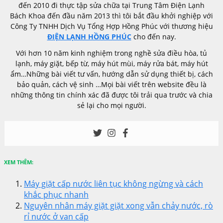
đến 2010 đi thực tập sửa chữa tại Trung Tâm Điện Lạnh
Bách Khoa đến đầu năm 2013 thì tôi bắt đầu khởi nghiệp với
Công Ty TNHH Dịch Vụ Tổng Hợp Hồng Phúc với thương hiệu
ĐIỆN LẠNH HỒNG PHÚC
cho đến nay.
Với hơn 10 năm kinh nghiệm trong nghề sửa điều hòa, tủ
lạnh, máy giặt, bếp từ, máy hút mùi, máy rửa bát, máy hút
ẩm…Những bài viết tư vấn, hướng dẫn sử dụng thiết bị, cách
bảo quản, cách vệ sinh …Mọi bài viết trên website đều là
những thông tin chính xác đã được tôi trải qua trước và chia
sẻ lại cho mọi người.
XEM THÊM:
Máy giặt cấp nước liên tục không ngừng và cách
khắc phục nhanh
Nguyên nhân máy giặt giặt xong vẫn chảy nước, rò
rỉ nước ở van cấp