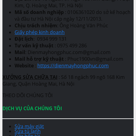
Kim, Q. Hoàng Mai, TP. Hà Nội
Mã số doanh nghiệp
: 0106361020 do sở kế hoạch
và đầu tư Hà Nội cấp ngày 12/11/2013.
Chịu trách nhiệm
: Ông Hoàng Văn Phúc
Giấy phép kinh doanh
Đặt lịch
: 0934 999 131
Tư vấn kỹ thuật
: 0975 499 286
Mail
: Dienmayhongphuc.com@gmail.com
Mail hỗ trợ kỹ thuật
: Phuc1900vn@gmail.com
Website
:
https://dienmayhongphuc.com
XƯỞNG SỬA CHỮA TẠI
: Số 18 ngách 99 ngõ 168 Kim
Giang, Quận Hoàng Mai, Hà Nội
THEO DÕI CHÚNG TÔI
DỊCH VỤ CỦA CHÚNG TÔI
Sửa máy giặt
Sửa tủ lạnh
Sửa bếp từ