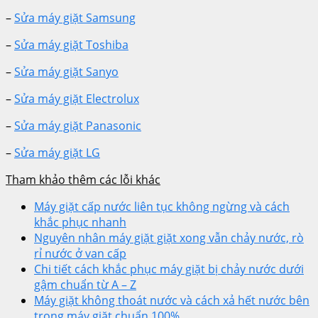
–
Sửa máy giặt Samsung
–
Sửa máy giặt Toshiba
–
Sửa máy giặt Sanyo
–
Sửa máy giặt Electrolux
–
Sửa máy giặt Panasonic
–
Sửa máy giặt LG
Tham khảo thêm các lỗi khác
Máy giặt cấp nước liên tục không ngừng và cách
khắc phục nhanh
Nguyên nhân máy giặt giặt xong vẫn chảy nước, rò
rỉ nước ở van cấp
Chi tiết cách khắc phục máy giặt bị chảy nước dưới
gậm chuẩn từ A – Z
Máy giặt không thoát nước và cách xả hết nước bên
trong máy giặt chuẩn 100%