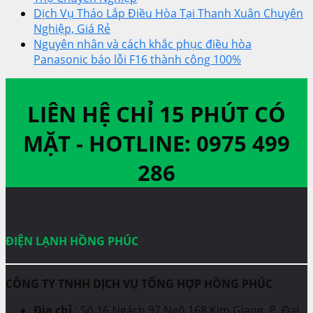
Dịch Vụ Tháo Lắp Điều Hòa Tại Thanh Xuân Chuyên
Nghiệp, Giá Rẻ
Nguyên nhân và cách khắc phục điều hòa
Panasonic báo lỗi F16 thành công 100%
LIÊN HỆ CHỈ 15 PHÚT CÓ
MẶT -
HOTLINE: 0975 499
286
ĐIỆN LẠNH HỒNG PHÚC
CÔNG TY TNHH DỊCH VỤ TỔNG HỢP HỒNG PHÚC
Địa chỉ
: Số 16 Ngách 97 Ngõ 168 Kim Giang, P. Đại