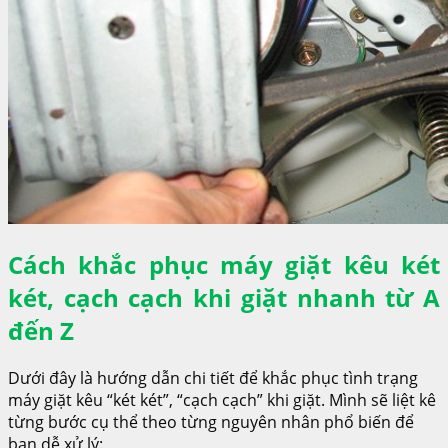
Cách khắc phục máy giặt kêu két
két, cạch cạch khi giặt nhanh từ A
đến Z
Dưới đây là hướng dẫn chi tiết để khắc phục tình trạng
máy giặt kêu “két két”, “cạch cạch” khi giặt. Mình sẽ liệt kê
từng bước cụ thể theo từng nguyên nhân phổ biến để
bạn dễ xử lý: