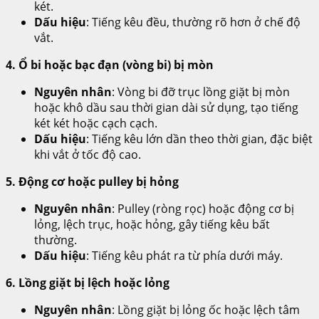
két.
Dấu hiệu
: Tiếng kêu đều, thường rõ hơn ở chế độ
vắt.
4. Ổ bi hoặc bạc đạn (vòng bi) bị mòn
Nguyên nhân
: Vòng bi đỡ trục lồng giặt bị mòn
hoặc khô dầu sau thời gian dài sử dụng, tạo tiếng
két két hoặc cạch cạch.
Dấu hiệu
: Tiếng kêu lớn dần theo thời gian, đặc biệt
khi vắt ở tốc độ cao.
5. Động cơ hoặc pulley bị hỏng
Nguyên nhân
: Pulley (ròng rọc) hoặc động cơ bị
lỏng, lệch trục, hoặc hỏng, gây tiếng kêu bất
thường.
Dấu hiệu
: Tiếng kêu phát ra từ phía dưới máy.
6. Lồng giặt bị lệch hoặc lỏng
Nguyên nhân
: Lồng giặt bị lỏng ốc hoặc lệch tâm