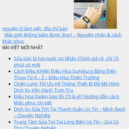
nguyên lý làm việc, địa chỉ bán
Máy giặt không bấm được Start – Nguyên nhân & cách
khác phục
BÀI VIẾT MỚI NHẤT
Sửa bàn là hơi nước tại Nhân Chính giá rẻ, chỉ 15
phút có mặt
Cách Điều KHiển Điều Hòa Sumikura Bằng Điện
Thoại Từ A – Z – Điều Hòa Thiên Trường
Chiến Lược Tối Ưu Hệ Thống Thiết Bị Để Mô Hình
Dịch Vụ Vận Hành Trơn Tru
Điều hòa Daikin báo lỗi C9 là gì? Hướng dẫn cách
khắc phục chi tiết
Dịch Vụ Sửa TiVi Tại Thanh Xuân Uy Tín – Minh Bạch
– Chuyên Nghiệp
Trung Tâm Sửa Tivi Tại Long Biên Uy Tín – Gọi Có
Thợ Chuyên Nghiệp