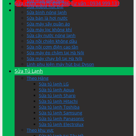
Sửa quạt điều hòa
Sửa chữa : 0975 499 286
Tư vấn : 0934 999 131
Sửa Robot hút bụi
Sửa bình nóng lạnh
Sửa bàn là hơi nước
Sửa máy sấy quần áo
Sửa máy lọc không khí
Sửa cây nước nóng lạnh
Sửa nồi chiên không dầu
Sửa nồi cơm điện cao tần
Sửa máy ép chậm tại Hà Nội
Sửa máy chạy bộ tại Hà Nội
Linh phụ kiện máy hút bụi Dyson
Sửa Tủ Lạnh
Theo Hãng
Sửa tủ lạnh LG
Sửa tủ lạnh Aqua
Sửa tủ lạnh Sharp
Sửa tủ lạnh Hitachi
Sửa tủ lạnh Toshiba
Sửa tủ lạnh Samsung
Sửa tủ lạnh Panasonic
Sửa tủ lạnh Electrolux
Theo khu vực
Sửa tủ lạnh tại Tây Hồ