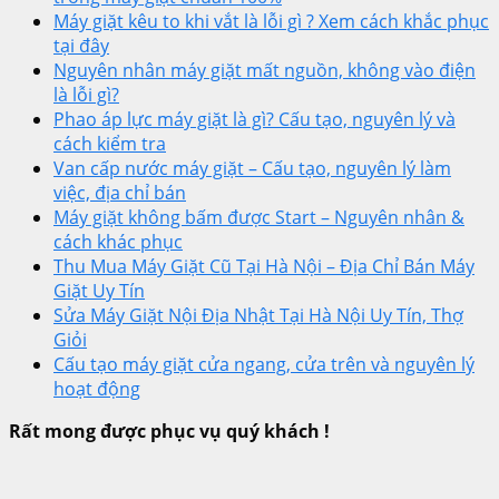
Máy giặt kêu to khi vắt là lỗi gì ? Xem cách khắc phục
tại đây
Nguyên nhân máy giặt mất nguồn, không vào điện
là lỗi gì?
Phao áp lực máy giặt là gì? Cấu tạo, nguyên lý và
cách kiểm tra
Van cấp nước máy giặt – Cấu tạo, nguyên lý làm
việc, địa chỉ bán
Máy giặt không bấm được Start – Nguyên nhân &
cách khác phục
Thu Mua Máy Giặt Cũ Tại Hà Nội – Địa Chỉ Bán Máy
Giặt Uy Tín
Sửa Máy Giặt Nội Địa Nhật Tại Hà Nội Uy Tín, Thợ
Giỏi
Cấu tạo máy giặt cửa ngang, cửa trên và nguyên lý
hoạt động
Rất mong được phục vụ quý khách !