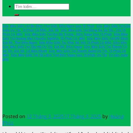
Sửa Máy Giặt Tại Ba Đình Thợ Giỏi, Đến Ngay Sau 15 Phút
,
Sửa Máy Giặt Tại Cầu
Giấy Uy Tín, 15 Phút Có Mặt, Giá Rẻ
,
Sửa Máy Giặt Tại Đống Đa Uy Tín - Chỉ 15
Phút Có Mặt
,
Sửa Máy Giặt Tại Hai Bà Trưng - Đến Ngay Sau 15 Phút
,
Sửa Máy
Giặt Tại Hoàng Mai Chuyên Nghiệp, 15 Phút Có Mặt
,
Sửa Máy Giặt Tại Mỹ Đình
Giá Rẻ, Thợ Đến Ngay
,
Sửa Máy Giặt Tại Nhà Hà Nội 15 Phút Có Mặt, Gần Đây
,
Sửa Máy Giặt Tại Tây Hồ Uy Tín, Giá Rẻ, Đến Ngay
,
Sửa Máy Giặt Tại Thanh Trì
Uy Tín, Giá Rẻ, Có Bảo Hành
,
Sửa Máy Giặt Tại Thanh Xuân Uy Tín, 15 Phút Có
Mặt
,
Sửa Máy Giặt Tại Từ Liêm Thợ Đến Ngay Sau 15 Phút, Uy Tín
,
Tư vấn máy
giặt
Máy giặt kêu két két, cạch
cạch khi giặt và cách khắc
phục nhanh A – Z
Posted on
12 Tháng 3, 2025
17 Tháng 3, 2025
by
Hoàng
Phúc