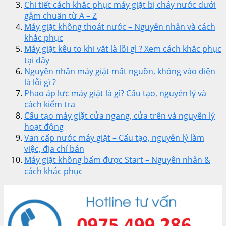
Chi tiết cách khắc phục máy giặt bị chảy nước dưới
gậm chuẩn từ A – Z
Máy giặt không thoát nước – Nguyên nhân và cách
khắc phục
Máy giặt kêu to khi vắt là lỗi gì ? Xem cách khắc phục
tại đây
Nguyên nhân máy giặt mất nguồn, không vào điện
là lỗi gì ?
Phao áp lực máy giặt là gì? Cấu tạo, nguyên lý và
cách kiểm tra
Cấu tạo máy giặt cửa ngang, cửa trên và nguyên lý
hoạt động
Van cấp nước máy giặt – Cấu tạo, nguyên lý làm
việc, địa chỉ bán
Máy giặt không bấm được Start – Nguyên nhân &
cách khác phục