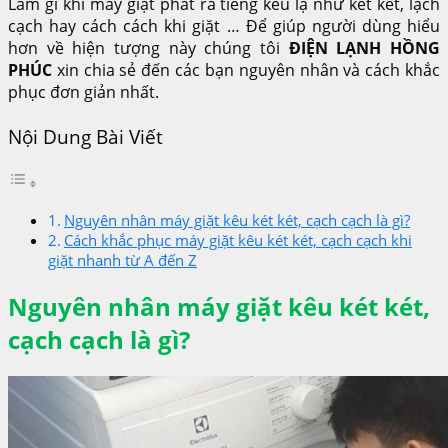
Làm gì khi máy giặt phát ra tiếng kêu lạ như két két, lạch
cạch hay cách cách khi giặt … Để giúp người dùng hiểu
hơn về hiện tượng này chúng tôi
ĐIỆN LẠNH HỒNG
PHÚC
xin chia sẻ đến các bạn nguyên nhân và cách khắc
phục đơn giản nhất.
Nội Dung Bài Viết
Nguyên nhân máy giặt kêu két két, cạch cạch là gì?
Cách khắc phục máy giặt kêu két két, cạch cạch khi
giặt nhanh từ A đến Z
Nguyên nhân máy giặt kêu két két,
cạch cạch là gì?