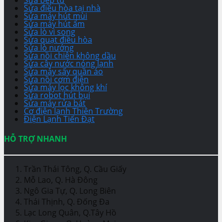
Sửa điều hòa tại nhà
Sửa máy hút mùi
Sửa máy hút ẩm
Sửa lò vi song
Sửa quạt điều hòa
Sửa lò nướng
Sửa nồi chiên không dầu
Sửa cây nước nóng lạnh
Sửa máy sấy quần áo
Sửa nồi cơm điện
Sửa máy lọc không khí
Sửa robot hút bụi
Sửa máy rửa bát
Cơ điện lạnh Thiên Trường
Điện Lạnh Tiến Đạt
HỖ TRỢ NHANH
Trần Thái Tông, Q. Cầu Giấy
Mỗ Lao, Q. Hà Đông
Ngô Gia Tự, Q. Long Biên
Thái Thịnh, Q. Đống Đa
Lạc Long Quân, Q.Tây Hồ