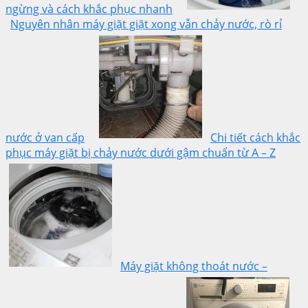
ngừng và cách khắc phục nhanh
Nguyên nhân máy giặt giặt xong vẫn chảy nước, rò rỉ
nước ở van cấp
Chi tiết cách khắc
phục máy giặt bị chảy nước dưới gậm chuẩn từ A – Z
Máy giặt không thoát nước –