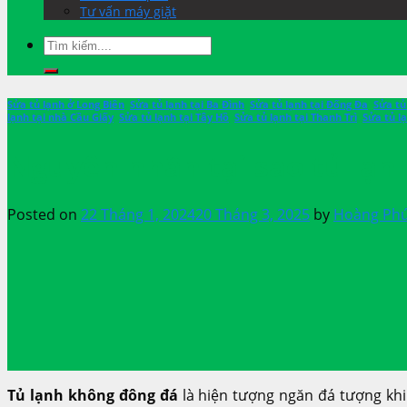
Tư vấn máy giặt
Sửa tủ lạnh ở Long Biên
,
Sửa tủ lạnh tại Ba Đình
,
Sửa tủ lạnh tại Đống Đa
,
Sửa tủ
lạnh tại nhà Cầu Giấy
,
Sửa tủ lạnh tại Tây Hồ
,
Sửa tủ lạnh tại Thanh Trì
,
Sửa tủ l
Nguyên nhân tại sao tủ lạn
Posted on
22 Tháng 1, 2024
20 Tháng 3, 2025
by
Hoàng Ph
Tủ lạnh không đông đá
là hiện tượng ngăn đá tượng kh