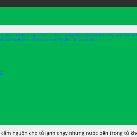
 lạnh tại Hai Bà Trưng
,
Sửa tủ lạnh tại Hoàng Mai
,
Sửa tủ lạnh tại Mỹ Đình
,
Sửa Tủ 
ạnh tại Thanh Xuân
,
Sửa tủ lạnh tại Từ Liêm
,
Tư vấn tủ lạnh
h không đông đá và cách khắ
úc
i cắm nguồn cho tủ lạnh chạy nhưng nước bên trong tủ kh