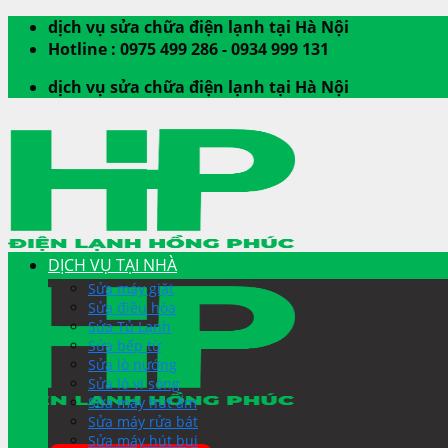
Skip
dịch vụ sửa chữa điện lạnh tại Hà Nội
to
Hotline : 0975 499 286 - 0934 999 131
content
dịch vụ sửa chữa điện lạnh tại Hà Nội
DỊCH VỤ TẠI NHÀ
Sửa máy giặt
Sửa điều hòa
Sửa Tủ Lạnh
Sửa bếp từ
Sửa lò nướng
Sửa lò vi sóng
Sửa máy hút ẩm
Sửa máy rửa bát
Sửa máy hút bụi