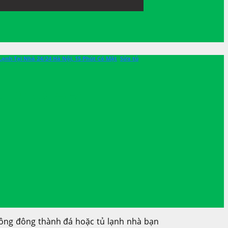
Lạnh Tại Nhà 24/24 Hà Nội, 15 Phút Có Mặt
,
Sửa tủ
c phục A -Z
ông đông thành đá hoặc tủ lạnh nhà bạn