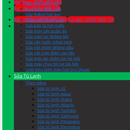
Hotline : 0975 499 286
Sửa máy hút mùi
Tư vấn : 0934 999 131
Sửa quạt điều hòa
Sửa Robot hút bụi
Sửa chữa : 0975 499 286
Tư vấn : 0934 999 131
Sửa bình nóng lạnh
Sửa bàn là hơi nước
Sửa máy sấy quần áo
Sửa máy lọc không khí
Sửa cây nước nóng lạnh
Sửa nồi chiên không dầu
Sửa nồi cơm điện cao tần
Sửa máy ép chậm tại Hà Nội
Sửa máy chạy bộ tại Hà Nội
Linh phụ kiện máy hút bụi Dyson
Sửa Tủ Lạnh
Theo Hãng
Sửa tủ lạnh LG
Sửa tủ lạnh Aqua
Sửa tủ lạnh Sharp
Sửa tủ lạnh Hitachi
Sửa tủ lạnh Toshiba
Sửa tủ lạnh Samsung
Sửa tủ lạnh Panasonic
Sửa tủ lạnh Electrolux